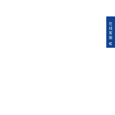
在
线
客
服